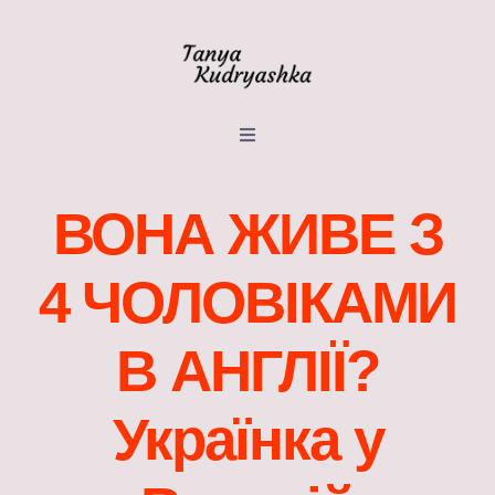
Skip
to
content
Toggle
Navigation
Головна
ВОНА ЖИВЕ З
Подкаст
4 ЧОЛОВІКАМИ
Блог
В АНГЛІЇ?
Контакти
Українка у