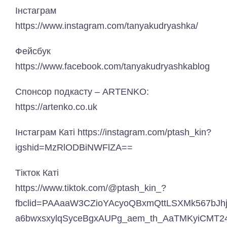
Інстаграм
https://www.instagram.com/tanyakudryashka/
Фейсбук
https://www.facebook.com/tanyakudryashkablog
Спонсор подкасту – ARTENKO:
https://artenko.co.uk
Інстаграм Каті https://instagram.com/ptash_kin?
igshid=MzRlODBiNWFlZA==
Тікток Каті
https://www.tiktok.com/@ptash_kin_?
fbclid=PAAaaW3CZioYAcyoQBxmQttLSXMk567bJhj
a6bwxsxylqSyceBgxAUPg_aem_th_AaTMKyiCMT2